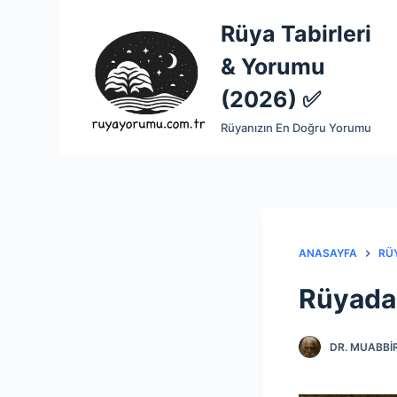
S
Rüya Tabirleri
k
& Yorumu
i
p
(2026) ✅
t
Rüyanızın En Doğru Yorumu
o
c
o
n
t
e
ANASAYFA
RÜY
n
Rüyada 
t
DR. MUABBIR