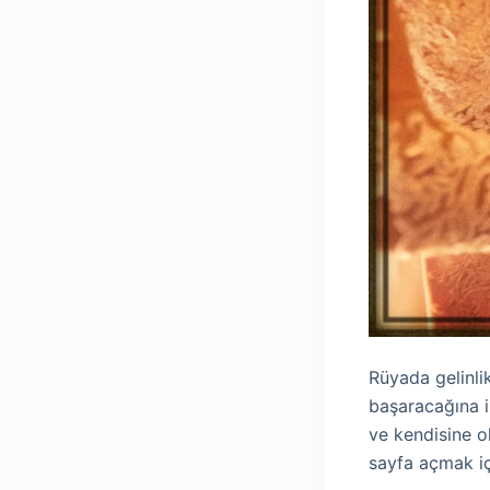
Rüyada gelinli
başaracağına in
ve kendisine ol
sayfa açmak iç