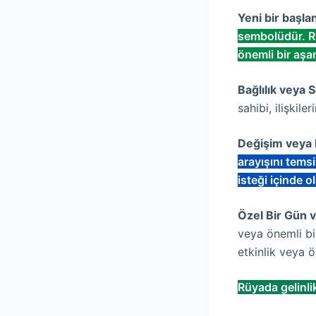
Yeni bir başlan
sembolüdür. Rüy
önemli bir aşa
Bağlılık veya 
sahibi, ilişkile
Değişim veya
arayışını tems
isteği içinde ol
Özel Bir Gün 
veya önemli bi
etkinlik veya ö
Rüyada gelinlik 