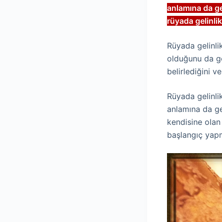
anlamına da gel
rüyada gelinlik
Rüyada gelinli
olduğunu da gös
belirlediğini 
Rüyada gelinli
anlamına da gel
kendisine olan 
başlangıç yapm