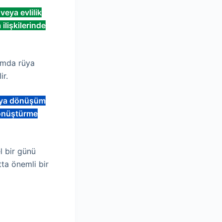
 veya evlilik
ilişkilerinde
rumda rüya
ir.
veya dönüşüm
 dönüştürme
l bir günü
tta önemli bir