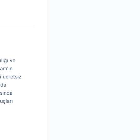
lığı ve
lam'ın
i ücretsiz
ıda
asında
uçları