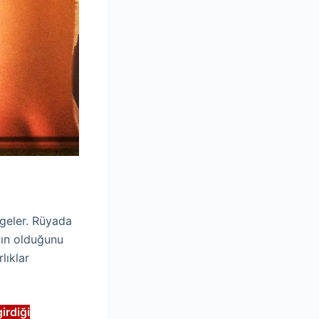
mgeler. Rüyada
kın olduğunu
lıklar
irdiği