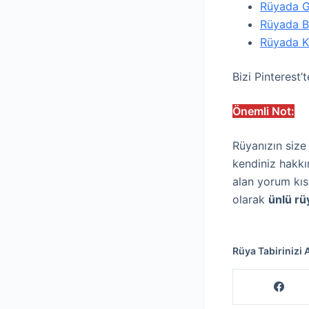
Rüyada G
Rüyada Be
Rüyada K
Bizi Pinterest
Önemli Not:
Rüyanızın size
kendiniz hakkı
alan yorum kıs
olarak
ünlü rü
Rüya Tabirinizi