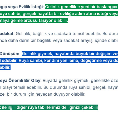
gıç veya Evlilik İsteği
:
Gelinlik genellikle yeni bir başlangıcı
a sahibi, gerçek hayatta bir evliliğe adım atma isteği veya 
maya gelme arzusu taşıyor olabilir.
Sadakat
: Gelinlik, bağlılık ve sadakati temsil edebilir. Bu du
rinde daha derin bir bağlılık veya sadakat arayışı içinde olabil
 Dönüşüm
:
Gelinlik giymek, hayatında büyük bir değişim 
il edebilir. Rüya sahibi, kendini yenileme, değiştirme veya
abilir.
veya Önemli Bir Olay
: Rüyada gelinlik giymek, genellikle öze
r olayı temsil edebilir. Bu durumda rüya sahibi, gerçek haya
zel bir durum için heyecan duyuyor olabilir.
ile ilgili diğer rüya tabirlerimiz de ilginizi çekebilir