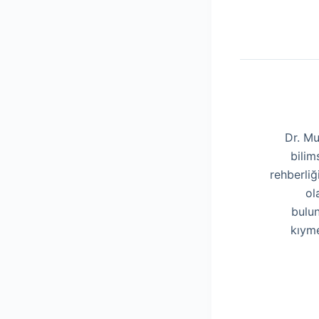
Dr. Mu
bilim
rehberliğ
ol
bulun
kıyme