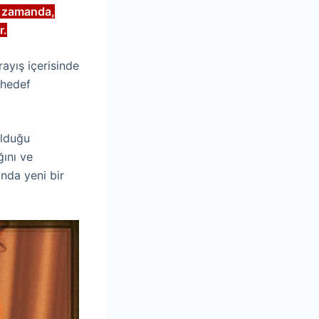
nı zamanda,
r.
ayış içerisinde
 hedef
olduğu
ğını ve
ında yeni bir