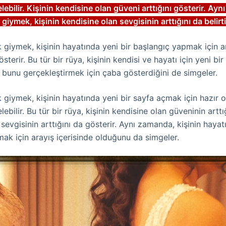
ebilir. Kişinin kendisine olan güveni arttığını gösterir. Ay
 giymek, kişinin kendisine olan sevgisinin arttığını da belirti
k giymek, kişinin hayatında yeni bir başlangıç yapmak için ar
terir. Bu tür bir rüya, kişinin kendisi ve hayatı için yeni bir
ve bunu gerçekleştirmek için çaba gösterdiğini de simgeler.
k giymek, kişinin hayatında yeni bir sayfa açmak için hazır 
ebilir. Bu tür bir rüya, kişinin kendisine olan güveninin arttı
sevgisinin arttığını da gösterir. Aynı zamanda, kişinin hayat
ak için arayış içerisinde olduğunu da simgeler.