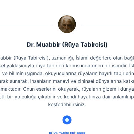
Dr. Muabbir (Rüya Tabircisi)
abbir (Rüya Tabircisi), uzmanlığı, İslami değerlere olan bağlı
sel yaklaşımıyla rüya tabirleri konusunda öncü bir isimdir. İs
i ve bilimin ışığında, okuyucularına rüyaların hayırlı tabirlerin
arak sunarak, insanların manevi ve zihinsel dünyalarına katk
maktadır. Onun eserlerini okuyarak, rüyaların gizemli düny
tli bir yolculuğa çıkabilir ve kendi hayatınıza dair anlamlı ip
keşfedebilirsiniz.
RÜYA TABIRLERI: 9998