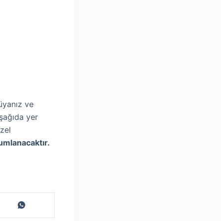
rüyanız ve
aşağıda yer
zel
rumlanacaktır.